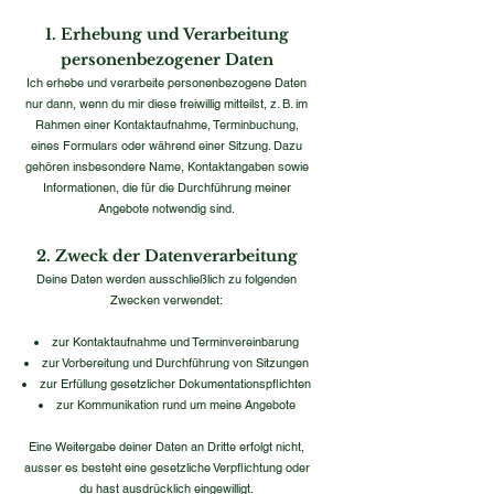
1. Erhebung und Verarbeitung
personenbezogener Daten
Ich erhebe und verarbeite personenbezogene Daten
nur dann, wenn du mir diese freiwillig mitteilst, z. B. im
Rahmen einer Kontaktaufnahme, Terminbuchung,
eines Formulars oder während einer Sitzung. Dazu
gehören insbesondere Name, Kontaktangaben sowie
Informationen, die für die Durchführung meiner
Angebote notwendig sind.​
2. Zweck der Datenverarbeitung
Deine Daten werden ausschließlich zu folgenden
Zwecken verwendet:
zur Kontaktaufnahme und Terminvereinbarung
zur Vorbereitung und Durchführung von Sitzungen
zur Erfüllung gesetzlicher Dokumentationspflichten
zur Kommunikation rund um meine Angebote
Eine Weitergabe deiner Daten an Dritte erfolgt nicht,
ausser es besteht eine gesetzliche Verpflichtung oder
du hast ausdrücklich eingewilligt.