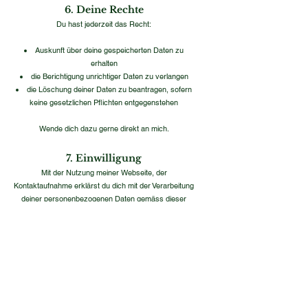
6. Deine Rechte
Du hast jederzeit das Recht:
Auskunft über deine gespeicherten Daten zu
erhalten
die Berichtigung unrichtiger Daten zu verlangen
die Löschung deiner Daten zu beantragen, sofern
keine gesetzlichen Pflichten entgegenstehen
Wende dich dazu gerne direkt an mich.​
7. Einwilligung
Mit der Nutzung meiner Webseite, der
Kontaktaufnahme erklärst du dich mit der Verarbeitung
deiner personenbezogenen Daten gemäss dieser
Datenschutzerklärung einverstanden.​
8. Änderungen
Ich behalte mir vor, diese Datenschutzerklärung bei
Bedarf anzupassen. Es gilt die jeweils aktuelle Version
auf meiner Webseite.